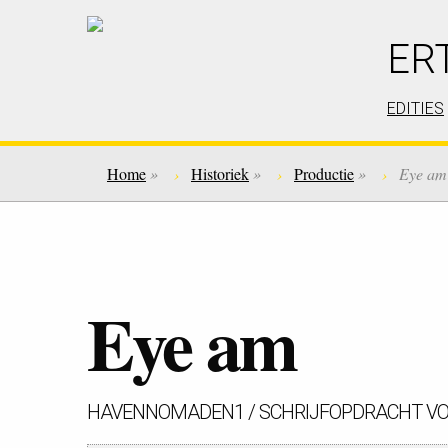
ER
EDITIES
Home
»
Historiek
»
Productie
»
Eye am
Eye am
HAVENNOMADEN1 / SCHRIJFOPDRACHT VO