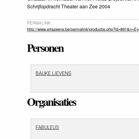
Schrijfopdracht Theater aan Zee 2004
PERMALINK:
http://www.ertazeens.be/permalink/productie.php?id=891&n=E
Personen
BAUKE LIEVENS
Organisaties
FABULEUS