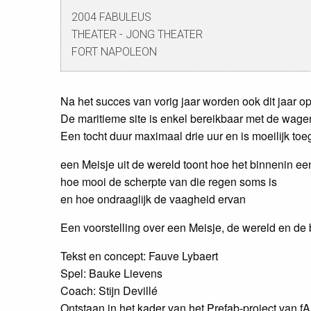
2004 FABULEUS
THEATER - JONG THEATER
FORT NAPOLEON
Na het succes van vorig jaar worden ook dit jaar op
De maritieme site is enkel bereikbaar met de wagen,
Een tocht duur maximaal drie uur en is moeilijk toeg
een Meisje uit de wereld toont hoe het binnenin e
hoe mooi de scherpte van die regen soms is
en hoe ondraaglijk de vaagheid ervan
Een voorstelling over een Meisje, de wereld en de
Tekst en concept: Fauve Lybaert
Spel: Bauke Lievens
Coach: Stijn Devillé
Ontstaan in het kader van het Prefab-project van