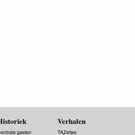
Historiek
Verhalen
entrale gasten
TAZettes