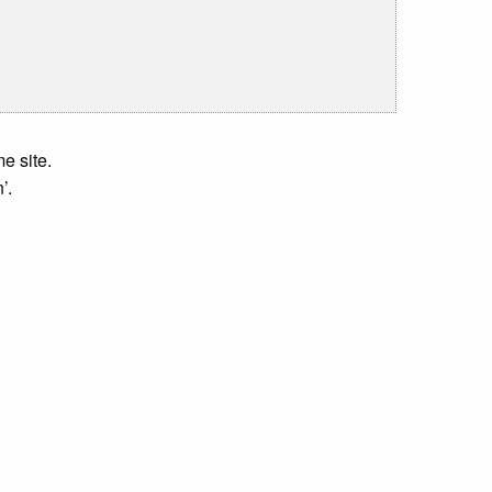
e site.
’.