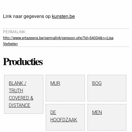
Link naar gegevens op
kunsten.be
PERMALINK:
http://www.ertazeens.be/permalink/persoon.php?id=54034&n=Lisa
Verbelen
Producties
BLANK /
MUR
BOG
TRUTH
COVERED &
DISTANCE
DE
MEN
HOOFDZAAK