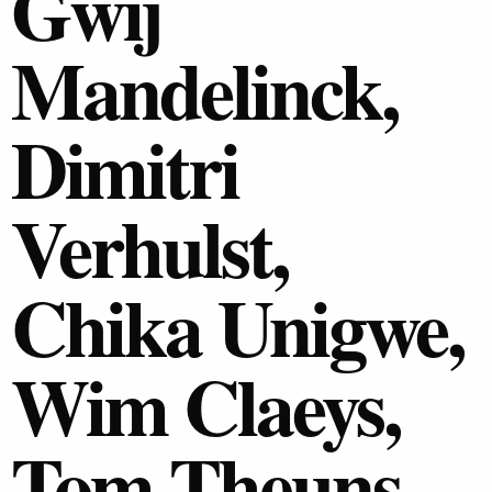
Gwij
Mandelinck,
Dimitri
Verhulst,
Chika Unigwe,
Wim Claeys,
Tom Theuns,