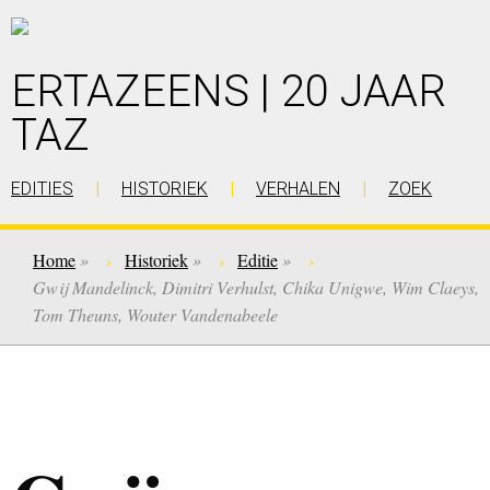
ERTAZEENS | 20 JAAR
TAZ
EDITIES
HISTORIEK
VERHALEN
ZOEK
Home
»
Historiek
»
Editie
»
Gwij Mandelinck, Dimitri Verhulst, Chika Unigwe, Wim Claeys,
Tom Theuns, Wouter Vandenabeele