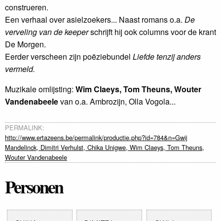
construeren.
Een verhaal over asielzoekers... Naast romans o.a.
De
verveling van de keeper
schrijft hij ook columns voor de krant
De Morgen.
Eerder verscheen zijn poëziebundel
Liefde tenzij anders
vermeld.
Muzikale omlijsting:
Wim Claeys, Tom Theuns, Wouter
Vandenabeele
van o.a. Ambrozijn, Olla Vogola...
PERMALINK:
http://www.ertazeens.be/permalink/productie.php?id=784&n=Gwij
Mandelinck, Dimitri Verhulst, Chika Unigwe, Wim Claeys, Tom Theuns,
Wouter Vandenabeele
Personen