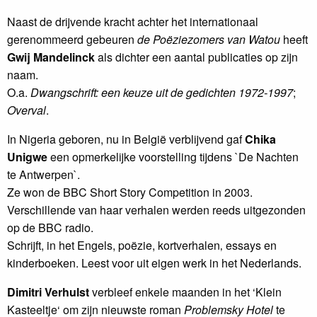
Naast de drijvende kracht achter het internationaal
gerenommeerd gebeuren
de Poëziezomers van Watou
heeft
Gwij Mandelinck
als dichter een aantal publicaties op zijn
naam.
O.a.
Dwangschrift: een keuze uit de gedichten 1972-1997
;
Overval
.
In Nigeria geboren, nu in België verblijvend gaf
Chika
Unigwe
een opmerkelijke voorstelling tijdens `De Nachten
te Antwerpen`.
Ze won de BBC Short Story Competition in 2003.
Verschillende van haar verhalen werden reeds uitgezonden
op de BBC radio.
Schrijft, in het Engels, poëzie, kortverhalen‚ essays en
kinderboeken. Leest voor uit eigen werk in het Nederlands.
Dimitri Verhulst
verbleef enkele maanden in het ‘Klein
Kasteeltje‘ om zijn nieuwste roman
Problemsky Hotel
te